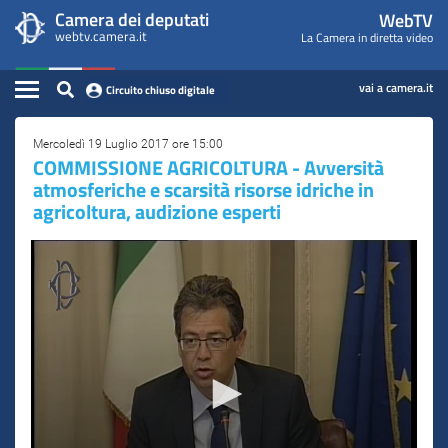
WebTV
Vai
Vai
Camera dei deputati
WebTV
Home
al
al
webtv.camera.it
La Camera in diretta video
Camera
contenuto
menu
Assemblea
principale
di
dei
Contenuto
navigazione
vai a camera.it
Circuito chiuso digitale
Presidente
Deputati
Commissioni
Mercoledì 19 Luglio 2017 ore 15:00
COMMISSIONE AGRICOLTURA - Avversità
atmosferiche e scarsità risorse idriche in
Eventi
agricoltura, audizione esperti
Conferenze Stampa
Cerca
Circuito chiuso digitale