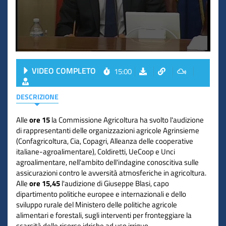
VIDEO COMPLETO
15:00
DESCRIZIONE
Alle
ore 15
la Commissione Agricoltura ha svolto l'audizione
di rappresentanti delle organizzazioni agricole Agrinsieme
(Confagricoltura, Cia, Copagri, Alleanza delle cooperative
italiane-agroalimentare), Coldiretti, UeCoop e Unci
agroalimentare, nell'ambito dell'indagine conoscitiva sulle
assicurazioni contro le avversità atmosferiche in agricoltura.
Alle
ore 15,45
l'audizione di Giuseppe Blasi, capo
dipartimento politiche europee e internazionali e dello
sviluppo rurale del Ministero delle politiche agricole
alimentari e forestali, sugli interventi per fronteggiare la
scarsità delle risorse idriche ad uso irriguo.