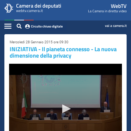
WebTV
Vai
Vai
Camera dei deputati
WebTV
Home
al
al
webtv.camera.it
La Camera in diretta video
Camera
contenuto
menu
Assemblea
principale
di
dei
Contenuto
navigazione
vai a camera.it
Circuito chiuso digitale
Presidente
Deputati
Commissioni
Mercoledì 28 Gennaio 2015 ore 09:30
INIZIATIVA - Il pianeta connesso - La nuova
dimensione della privacy
Eventi
Conferenze Stampa
Cerca
Circuito chiuso digitale