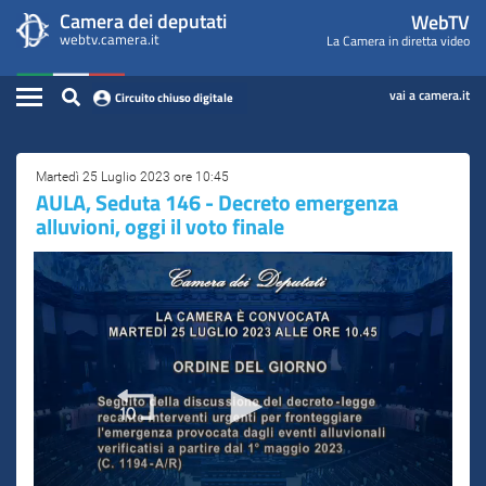
WebTV
Vai
Vai
Camera dei deputati
WebTV
Home
al
al
webtv.camera.it
La Camera in diretta video
Camera
contenuto
menu
Assemblea
principale
di
dei
Contenuto
navigazione
vai a camera.it
Circuito chiuso digitale
Presidente
Deputati
Commissioni
Martedì 25 Luglio 2023 ore 10:45
AULA, Seduta 146 - Decreto emergenza
Eventi
alluvioni, oggi il voto finale
Conferenze Stampa
Cerca
Circuito chiuso digitale