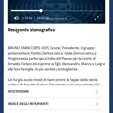
3:32:59
10:49:33
Resoconto stenografico
BRUNO TABACCI(PD-IDP). Grazie, Presidente. Il gruppo
parlamentare Partito Democratico-Italia Democratica e
Progressista partecipa al lutto del Paese per la morte di
Arnaldo Forlani ed esprime ai figli, Alessandro, Marco e Luigi e
alle loro famiglie, le più sentite condoglianze.
Lei ha già avuto modo di ripercorrere le tappe della storia
politica di Arnaldo Forlani: Presidente e Vicepresidente del
Consiglio dei ministri, Ministro degli Esteri, della Difesa, delle
DESCRIZIONE
Partecipazioni statali, deputato per 9 legislature, dal giugno
1958 ad aprile 1994. La prima elezione a segretario coincide
INDICE DEGLI INTERVENTI
con il Patto di San Ginesio, località marchigiana, nel 1969,
quando, insieme con Ciriaco De Mita, aveva tentato