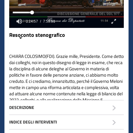
1:24:57
7:53:51
Resoconto stenografico
CHIARA COLOSIMO(FDI). Grazie mille, Presidente. Come detto
dai colleghi, noi in questo disegno di legge in esame, che reca
la disciplina di alcune deleghe al Governo in materia di
politiche in favore delle persone anziane, ci abbiamo molto
creduto. E ci crediamo, innanzitutto, perché il Governo Meloni
mette in campo una riforma articolata e complessiva, volta
ad attuare alcune norme contenute nella legge di bilancio del
2022, colleghi, e alla realizzazione della Missione 5,
Componente 2, del PNRR, che fissava, peraltro, la scadenza
DESCRIZIONE
proprio nel primo trimestre del 2023. Questo testo, che è già
stato approvato in Senato, arriva qui anche attraverso
INDICE DEGLI INTERVENTI
l'accoglimento di alcune proposte emendative delle
opposizioni. È per questo che sono rimasta sorpresa