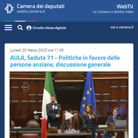
WebTV
Vai
Vai
Camera dei deputati
WebTV
Home
al
al
webtv.camera.it
La Camera in diretta video
Camera
contenuto
menu
Assemblea
principale
di
dei
Contenuto
navigazione
vai a camera.it
Circuito chiuso digitale
Presidente
Deputati
Commissioni
Lunedì 20 Marzo 2023 ore 11:00
AULA, Seduta 71 - Politiche in favore delle
Eventi
persone anziane, discussione generale
Conferenze Stampa
Cerca
Circuito chiuso digitale