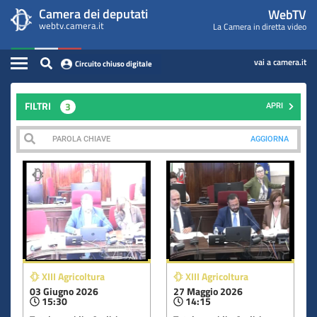
WebTV
Vai
Vai
Camera dei deputati
WebTV
Home
al
al
webtv.camera.it
La Camera in diretta video
Camera
contenuto
menu
Assemblea
principale
di
dei
Contenuto
navigazione
vai a camera.it
Circuito chiuso digitale
Presidente
Deputati
Commissioni
FILTRI
3
APRI
Eventi
AGGIORNA
Conferenze Stampa
Cerca
Circuito chiuso digitale
XIII Agricoltura
XIII Agricoltura
03 Giugno 2026
27 Maggio 2026
15:30
14:15