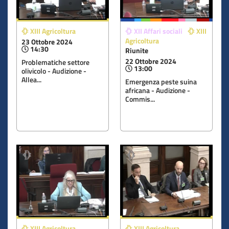
XIII Agricoltura
XII Affari sociali
XIII
Agricoltura
23 Ottobre 2024
14:30
Riunite
22 Ottobre 2024
Problematiche settore
13:00
olivicolo - Audizione -
Allea...
Emergenza peste suina
africana - Audizione -
Commis...
XIII Agricoltura
XIII Agricoltura