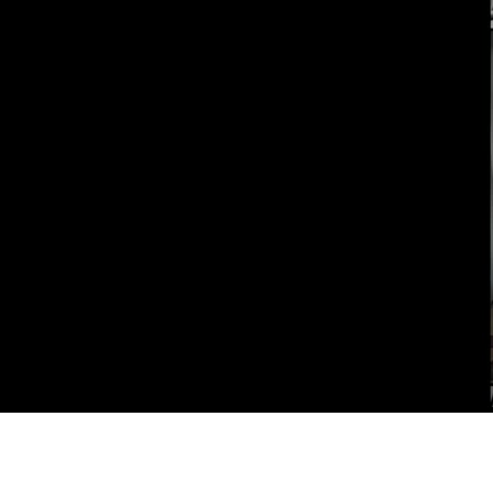
Vai al contenuto principale
WebTV Camera dei Deputati
Vai al menu di navigazione
Contenuto
Fine contenuto
Vai al contenuto principale
Vai al menu di navigazione