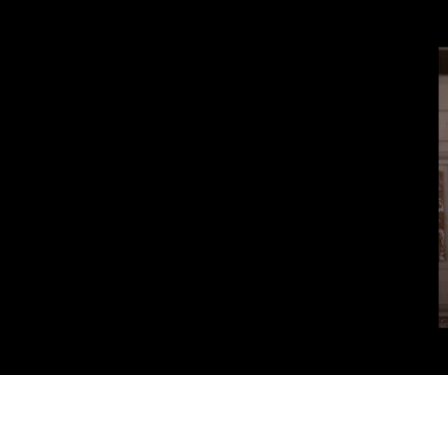
Vai al contenuto principale
WebTV Camera dei Deputati
Vai al menu di navigazione
Contenuto
Fine contenuto
Vai al contenuto principale
Vai al menu di navigazione