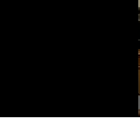
Vai al contenuto principale
WebTV Camera dei Deputati
Vai al menu di navigazione
Contenuto
Fine contenuto
Vai al contenuto principale
Vai al menu di navigazione