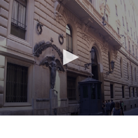
Vai al contenuto principale
WebTV Camera dei Deputati
Vai al menu di navigazione
Contenuto
Fine contenuto
Vai al contenuto principale
Vai al menu di navigazione