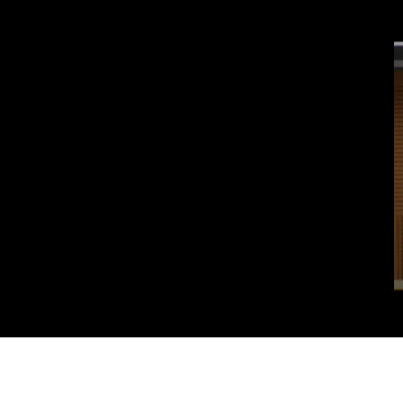
Vai al contenuto principale
WebTV Camera dei Deputati
Vai al menu di navigazione
Contenuto
Fine contenuto
Vai al contenuto principale
Vai al menu di navigazione