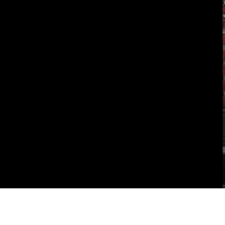
Vai al contenuto principale
WebTV Camera dei Deputati
Vai al menu di navigazione
Contenuto
Fine contenuto
Vai al contenuto principale
Vai al menu di navigazione