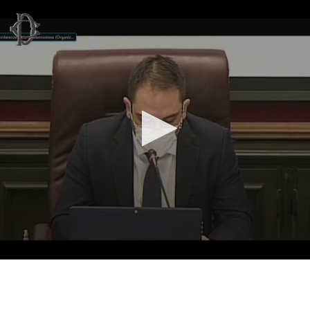
Vai al contenuto principale
WebTV Camera dei Deputati
Vai al menu di navigazione
Contenuto
Fine contenuto
Vai al contenuto principale
Vai al menu di navigazione