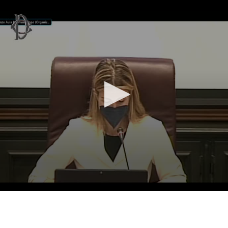
Vai al contenuto principale
WebTV Camera dei Deputati
Vai al menu di navigazione
Contenuto
Fine contenuto
Vai al contenuto principale
Vai al menu di navigazione