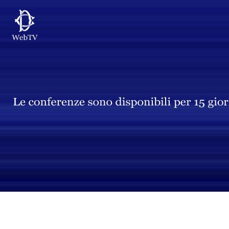
Vai al contenuto principale
WebTV Camera dei Deputati
Vai al menu di navigazione
Contenuto
Fine contenuto
Vai al contenuto principale
Vai al menu di navigazione