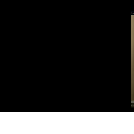
Vai al contenuto principale
WebTV Camera dei Deputati
Vai al menu di navigazione
Contenuto
Fine contenuto
Vai al contenuto principale
Vai al menu di navigazione