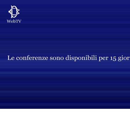
Vai al contenuto principale
WebTV Camera dei Deputati
Vai al menu di navigazione
Contenuto
Fine contenuto
Vai al contenuto principale
Vai al menu di navigazione