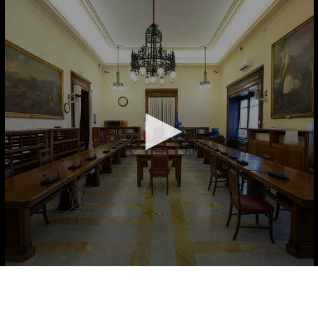
Vai al contenuto principale
WebTV Camera dei Deputati
Vai al menu di navigazione
Contenuto
Fine contenuto
Vai al contenuto principale
Vai al menu di navigazione