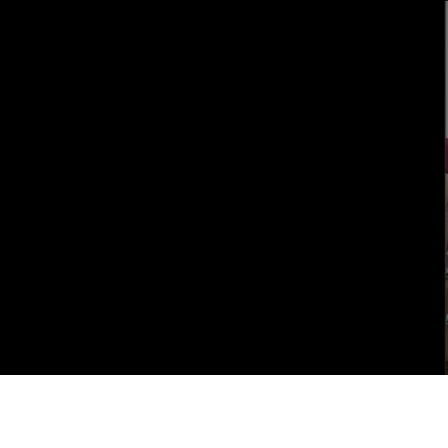
Vai al contenuto principale
WebTV Camera dei Deputati
Vai al menu di navigazione
Contenuto
Fine contenuto
Vai al contenuto principale
Vai al menu di navigazione