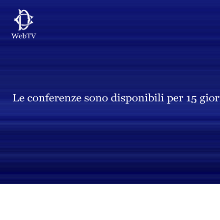
Vai al contenuto principale
WebTV Camera dei Deputati
Vai al menu di navigazione
Contenuto
Fine contenuto
Vai al contenuto principale
Vai al menu di navigazione