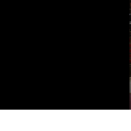
Vai al contenuto principale
WebTV Camera dei Deputati
Vai al menu di navigazione
Contenuto
Fine contenuto
Vai al contenuto principale
Vai al menu di navigazione