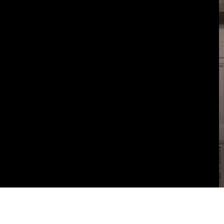
Vai al contenuto principale
WebTV Camera dei Deputati
Vai al menu di navigazione
Contenuto
Fine contenuto
Vai al contenuto principale
Vai al menu di navigazione