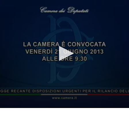
Vai al contenuto principale
WebTV Camera dei Deputati
Vai al menu di navigazione
Contenuto
Fine contenuto
Vai al contenuto principale
Vai al menu di navigazione