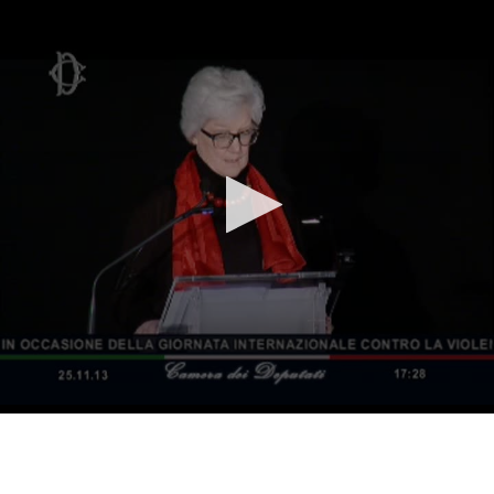
Vai al contenuto principale
WebTV Camera dei Deputati
Vai al menu di navigazione
Contenuto
Fine contenuto
Vai al contenuto principale
Vai al menu di navigazione