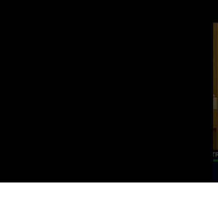
Vai al contenuto principale
WebTV Camera dei Deputati
Vai al menu di navigazione
Contenuto
Fine contenuto
Vai al contenuto principale
Vai al menu di navigazione