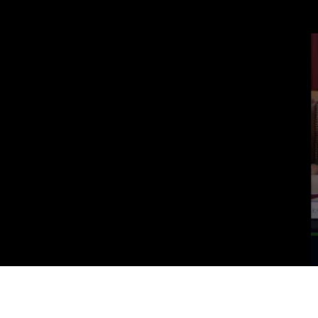
Vai al contenuto principale
WebTV Camera dei Deputati
Vai al menu di navigazione
Contenuto
Fine contenuto
Vai al contenuto principale
Vai al menu di navigazione