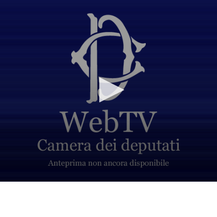
Vai al contenuto principale
WebTV Camera dei Deputati
Vai al menu di navigazione
Contenuto
Fine contenuto
Vai al contenuto principale
Vai al menu di navigazione