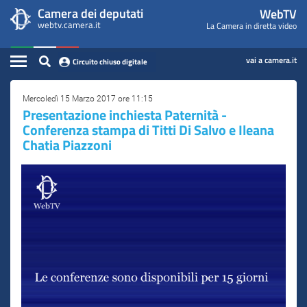
WebTV
Vai
Vai
Camera dei deputati
WebTV
Home
al
al
webtv.camera.it
La Camera in diretta video
Camera
contenuto
menu
Assemblea
principale
di
dei
Contenuto
navigazione
vai a camera.it
Circuito chiuso digitale
Presidente
Deputati
Commissioni
Mercoledì 15 Marzo 2017 ore 11:15
Presentazione inchiesta Paternità -
Conferenza stampa di Titti Di Salvo e Ileana
Eventi
Chatia Piazzoni
Conferenze Stampa
Cerca
Circuito chiuso digitale