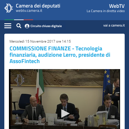
WebTV
Vai
Vai
Camera dei deputati
WebTV
Home
al
al
webtv.camera.it
La Camera in diretta video
Camera
contenuto
menu
Assemblea
principale
di
dei
Contenuto
navigazione
vai a camera.it
Circuito chiuso digitale
Presidente
Deputati
Commissioni
Mercoledì 15 Novembre 2017 ore 14:15
COMMISSIONE FINANZE - Tecnologia
finanziaria, audizione Lerro, presidente di
Eventi
AssoFintech
Conferenze Stampa
Cerca
Circuito chiuso digitale