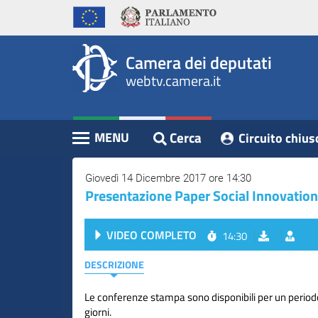
WebTV
Vai
Vai
Home
al
al
Camera
contenuto
menu
Assemblea
principale
di
dei
Camera dei deputati
navigazione
Presidente
webtv.camera.it
Deputati
Commissioni
Eventi
Cerca
MENU
Circuito chius
Contenuto
Conferenze
Stampa
Giovedì 14 Dicembre 2017 ore 14:30
Presentazione Paper Social Innovation
Cerca
VIDEO COMPLETO
14:30
Circuito
chiuso
DESCRIZIONE
digitale
Le conferenze stampa sono disponibili per un perio
giorni.