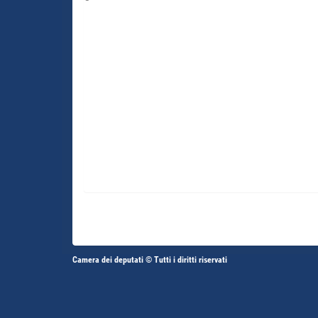
Altri
Camera dei deputati © Tutti i diritti riservati
Fine
Vai
Vai
link
al
al
contenuto
contenuto
menu