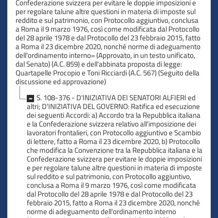
Confederazione svizzera per evitare le doppie imposizioni e
per regolare talune altre questioni in materia di imposte sul
reddito e sul patrimonio, con Protocollo aggiuntivo, conclusa
a Roma il 9 marzo 1976, così come modificata dal Protocollo
del 28 aprile 1978 e dal Protocollo del 23 febbraio 2015, fatto
a Roma il 23 dicembre 2020, nonché norme di adeguamento
dell'ordinamento interno» (Approvato, in un testo unificato,
dal Senato) (A.C. 859) e dell'abbinata proposta di legge:
Quartapelle Procopio e Toni Ricciardi (A.C. 567) (Seguito della
discussione ed approvazione)
S. 108-376 - D'INIZIATIVA DEI SENATORI ALFIERI ed
altri; D'INIZIATIVA DEL GOVERNO: Ratifica ed esecuzione
dei seguenti Accordi: a) Accordo tra la Repubblica italiana
e la Confederazione svizzera relativo all'imposizione dei
lavoratori frontalieri, con Protocollo aggiuntivo e Scambio
di lettere, fatto a Roma il 23 dicembre 2020, b) Protocollo
che modifica la Convenzione tra la Repubblica italiana e la
Confederazione svizzera per evitare le doppie imposizioni
e per regolare talune altre questioni in materia di imposte
sul reddito e sul patrimonio, con Protocollo aggiuntivo,
conclusa a Roma il 9 marzo 1976, così come modificata
dal Protocollo del 28 aprile 1978 e dal Protocollo del 23
febbraio 2015, fatto a Roma il 23 dicembre 2020, nonché
norme di adeguamento dell'ordinamento interno