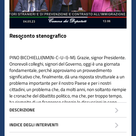
Resoconto stenografico
PINO BICCHIELLI(NM(N-C-U-I)-M). Grazie, signor Presidente.
Onorevoli colleghi, signori del Governo, oggi è una giornata
fondamentale, perché approviamo un provvedimento
significativo che, finalmente, dà una risposta strutturale a un
problema importante per il nostro Paese e per i nostri
cittadini, un problema che, da molti anni, non soltanto riempie
le cronache del dibattito politico, ma che, per troppo tempo,
ha riempito di un fragoroso silenzio le discussioni in seno
all'Unione europea.
DESCRIZIONE
L'Unione europea è sempre pronta a misurare il diametro
INDICE DEGLI INTERVENTI
delle nostre mozzarelle di bufala, ma un po' meno a farsi
carico della difesa dei propri confini che, lungo la rotta dei