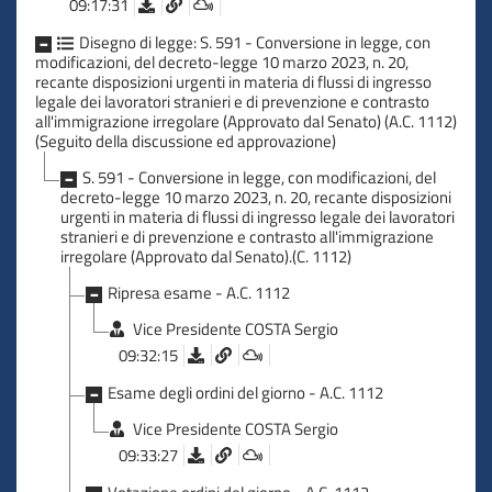
pensioni, dovrà pure pagarle.
09:17:31
Disegno di legge: S. 591 - Conversione in legge, con
L'approccio che ha ispirato questo provvedimento, quindi, è
modificazioni, del decreto-legge 10 marzo 2023, n. 20,
un approccio esattamente opposto ed è significativo che
recante disposizioni urgenti in materia di flussi di ingresso
l'esame in quest'Aula si svolga nella stessa settimana nella
legale dei lavoratori stranieri e di prevenzione e contrasto
quale il Governo ha sostituito il reddito di cittadinanza con un
all'immigrazione irregolare (Approvato dal Senato) (A.C. 1112)
provvedimento che aiuta le persone realmente bisognose,
(Seguito della discussione ed approvazione)
ma favorisce il lavoro per chi è in grado di lavorare.
S. 591 - Conversione in legge, con modificazioni, del
decreto-legge 10 marzo 2023, n. 20, recante disposizioni
Con la stessa idea, sul fronte delle migrazioni, finalmente è
urgenti in materia di flussi di ingresso legale dei lavoratori
stata adottata una logica di programmazione ordinata. Si è
stranieri e di prevenzione e contrasto all'immigrazione
compiuta una rivoluzione copernicana rispetto all'idea della
irregolare (Approvato dal Senato).(C. 1112)
sinistra per la quale si dovrebbe lasciare entrare tutti, ma
Ripresa esame - A.C. 1112
senza il rispetto di nessuno. Noi, invece, vogliamo far entrare
chi ne ha diritto e coloro ai quali possiamo offrire una reale
Vice Presidente COSTA Sergio
opportunità. Questo è il rispetto dei diritti umani e delle
09:32:15
persone.
Esame degli ordini del giorno - A.C. 1112
Signor Presidente, proprio per rendere più efficiente la
Vice Presidente COSTA Sergio
programmazione dei flussi d'ingresso per motivi di lavoro,
09:33:27
questo decreto ha introdotto una programmazione dei flussi
per il triennio 2023-2025, con l'obiettivo di attuare una