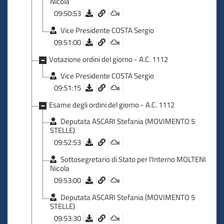
Nicola
a emigrare, va riaffermato il diritto a non emigrare. Noi siamo
09:50:53
con Giovanni Paolo II, che affermava che il diritto primario
dell'uomo è di vivere nella propria terra.
Vice Presidente COSTA Sergio
09:51:00
Signor Presidente, non saremo mai con gli scafisti, non
saremo mai con gli sfruttatori; siamo parte di una comunità
Votazione ordini del giorno - A.C. 1112
internazionale, che vogliamo indurre ad assumersi le proprie
Vice Presidente COSTA Sergio
responsabilità. Siamo parte di un Governo e di una
maggioranza che rispettano le persone, e lo dimostrano ogni
09:51:15
giorno.
Esame degli ordini del giorno - A.C. 1112
Per questo, signor Presidente, il gruppo di Noi Moderati
Deputata ASCARI Stefania (MOVIMENTO 5
voterà convintamente a favore di questo provvedimento e
STELLE)
assicura piena collaborazione per programmare una politica
09:52:53
dei flussi che sappia premiare chi rispetta le regole e dare
Sottosegretario di Stato per l'Interno MOLTENI
accoglienza a chi ha la possibilità di costruire in Italia una vita
Nicola
davvero dignitosa .
09:53:00
Deputata ASCARI Stefania (MOVIMENTO 5
STELLE)
09:53:30