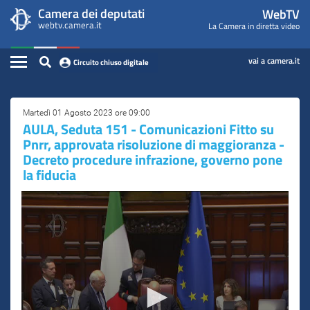
WebTV
Vai
Vai
Camera dei deputati
WebTV
Home
al
al
webtv.camera.it
La Camera in diretta video
Camera
contenuto
menu
Assemblea
principale
di
dei
Contenuto
navigazione
vai a camera.it
Circuito chiuso digitale
Presidente
Deputati
Commissioni
Martedì 01 Agosto 2023 ore 09:00
AULA, Seduta 151 - Comunicazioni Fitto su
Eventi
Pnrr, approvata risoluzione di maggioranza -
Decreto procedure infrazione, governo pone
Conferenze Stampa
la fiducia
Cerca
Circuito chiuso digitale