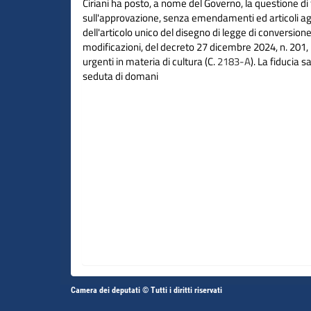
Ciriani ha posto, a nome del Governo, la questione di 
sull'approvazione, senza emendamenti ed articoli agg
dell'articolo unico del disegno di legge di conversion
modificazioni, del decreto 27 dicembre 2024, n. 201
urgenti in materia di cultura (C.
2183-A
). La fiducia s
seduta di domani
Altri
Camera dei deputati © Tutti i diritti riservati
Vai
Vai