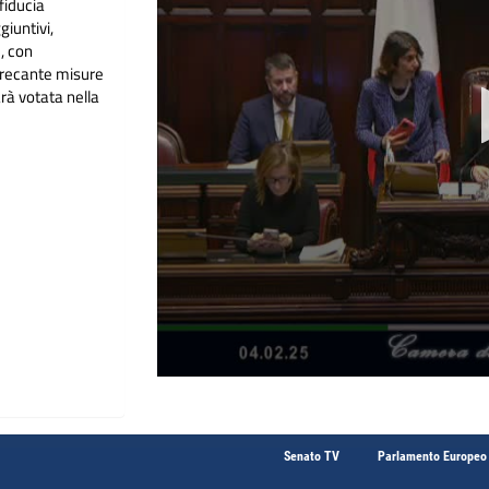
fiducia
iuntivi,
e, con
, recante misure
arà votata nella
Senato TV
Parlamento Europeo