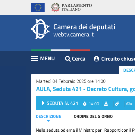
WebTV
Vai
Vai
Home
al
al
Camera
contenuto
menu
Assemblea
principale
di
dei
Camera dei deputati
navigazione
Presidente
webtv.camera.it
Deputati
Commissioni
Eventi
Cerca
MENU
Circuito chius
Contenuto
Conferenze
DESC
Stampa
Martedì 04 Febbraio 2025 ore 14:00
AULA, Seduta 421 - Decreto Cultura, go
Cerca
Circuito
SEDUTA N. 421
14:00
chiuso
digitale
DESCRIZIONE
ORDINE DEL GIORNO
Nella seduta odierna il Ministro per i Rapporti con i