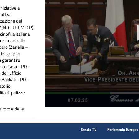
iniziative a
duttiva
zzazione del
 NM(N-C-U-I)M-CP);
inofilia italiana
 e il controllo
aro (Zanella –
 del gruppo
a garantire
aria (Casu - PD-
dell'ufficio
 (Bakkali – PD-
atorio
ita di polizze
avoro e delle
ario di Stato per
igi D’Eramo.
Senato TV
Parlamento Europeo