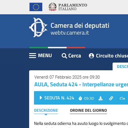
WebTV
Vai
Vai
Home
al
al
Camera
contenuto
menu
Assemblea
principale
di
dei
Camera dei deputati
navigazione
Presidente
webtv.camera.it
Deputati
Commissioni
Eventi
Cerca
MENU
Circuito chius
Contenuto
Conferenze
DESC
Stampa
Venerdì 07 Febbraio 2025 ore 09:30
AULA, Seduta 424 - Interpellanze urge
Cerca
Circuito
SEDUTA N. 424
09:30
chiuso
digitale
DESCRIZIONE
ORDINE DEL GIORNO
Nella seduta odierna ha avuto luogo lo svolgimento d