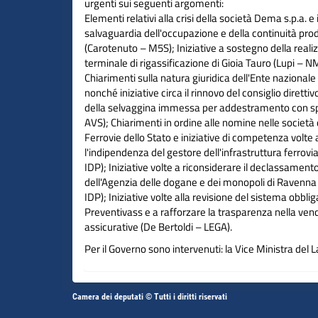
urgenti sui seguenti argomenti:
Elementi relativi alla crisi della società Dema s.p.a. e 
salvaguardia dell'occupazione e della continuità pro
(Carotenuto – M5S); Iniziative a sostegno della reali
terminale di rigassificazione di Gioia Tauro (Lupi –
Chiarimenti sulla natura giuridica dell'Ente nazionale c
nonché iniziative circa il rinnovo del consiglio direttivo
della selvaggina immessa per addestramento con sp
AVS); Chiarimenti in ordine alle nomine nelle società
Ferrovie dello Stato e iniziative di competenza volte 
l'indipendenza del gestore dell'infrastruttura ferrovi
IDP); Iniziative volte a riconsiderare il declassamento 
dell'Agenzia delle dogane e dei monopoli di Ravenna
IDP); Iniziative volte alla revisione del sistema obblig
Preventivass e a rafforzare la trasparenza nella vend
assicurative (De Bertoldi – LEGA).
Per il Governo sono intervenuti: la Vice Ministra del L
politiche sociali, Maria Teresa Bellucci; il Sottosegret
l'Agricoltura, la sovranità alimentare e le foreste, Lu
Altri
Camera dei deputati © Tutti i diritti riservati
Vai
Vai