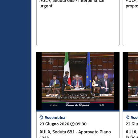
AULA, Seduta 685 - Interpellanze
AULA,
urgenti
propos
Assemblea
Ass
23 Giugno 2026
09:30
22 Gi
AULA, Seduta 681 - Approvato Piano
AULA, 
Casa
la fid