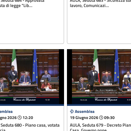
 Seduta 684 - Approvata
AULA, Seduta 683 - Sicurezza su
ta di legge "Lib...
lavoro, Comunicazi...
emblea
Assemblea
ugno 2026
12:20
19 Giugno 2026
09:30
Seduta 680 - Piano casa, votata
AULA, Seduta 679 - Decreto Pia
ucia
Casa, Governo pone...