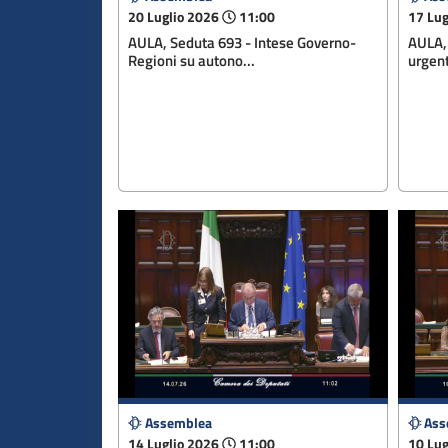
20 Luglio 2026
11:00
17 Lug
AULA, Seduta 693 - Intese Governo-
AULA, 
Regioni su autono...
urgent
Assemblea
Ass
14 Luglio 2026
11:00
10 Lug