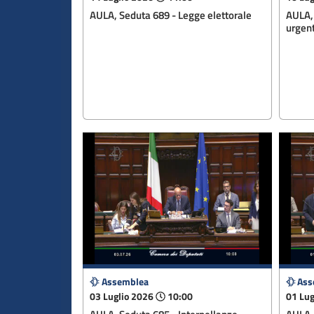
AULA, Seduta 689 - Legge elettorale
AULA, 
urgent
Assemblea
Ass
03 Luglio 2026
10:00
01 Lug