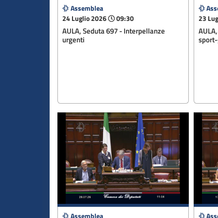
Assemblea
Ass
24 Luglio 2026
09:30
23 Lug
AULA, Seduta 697 - Interpellanze
AULA,
urgenti
sport-
Assemblea
Ass