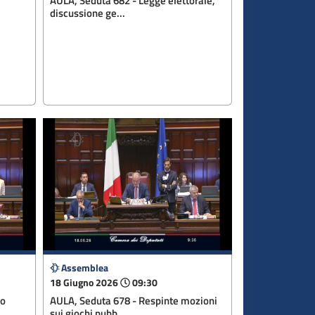
l
AULA, Seduta 682 - Legge elettorale,
discussione ge...
Assemblea
18 Giugno 2026
09:30
no
AULA, Seduta 678 - Respinte mozioni
sui giochi pubb...