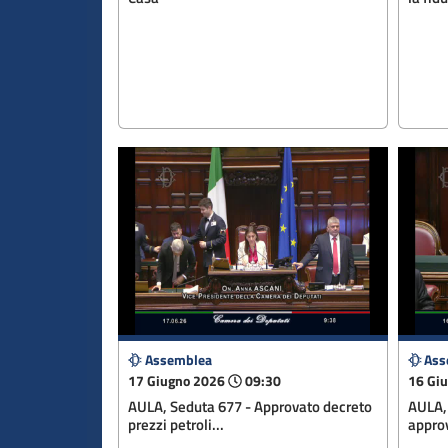
Assemblea
Ass
17 Giugno 2026
09:30
16 Gi
AULA, Seduta 677 - Approvato decreto
AULA, 
prezzi petroli...
approv