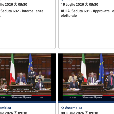
lio 2026
09:30
16 Luglio 2026
09:30
Seduta 692 - Interpellanze
AULA, Seduta 691 - Approvata L
i
elettorale
emblea
Assemblea
lio 2026
09:30
08 Luglio 2026
09:30