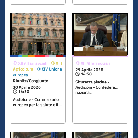
XII Affari sociali
XIII
XII Affari sociali
Agricoltura
XIV Unione
29 Aprile 2026
14:50
europea
Riunite/Congiunte
Sicurezza piscine -
30 Aprile 2026
Audizioni - Confederaz.
14:30
naziona...
Audizione - Commissario
europeo per la salute e il ...