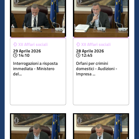
XII Affari sociali
XII Affari sociali
29 Aprile 2026
28 Aprile 2026
14:10
12:45
Interrogazioni a risposta
Orfani per crimini
immediata - Ministero
domestici - Audizioni -
del...
Impresa ...