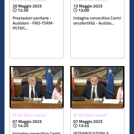
20 Maggio 2025
13 Maggio 2025
12:30
13:00
Prestazioni sanitarie -
Indagine conoscitiva Centri
Audizioni - FNO-TSRM-
oncofertilità - Audizio...
PSTRP,...
XII Affari sociali
XII Affari sociali
07 Maggio 2025
07 Maggio 2025
14:20
13:45
Indagine conoscitiva Centri
INTERROGAZIONI A