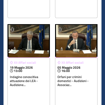
XII Affari sociali
XII Affari sociali
19 Maggio 2026
05 Maggio 2026
13:00
16:00
Indagine conoscitiva
Orfani per crimini
attuazione dei LEA -
domestici - Audizioni -
Audizione...
Associaz...