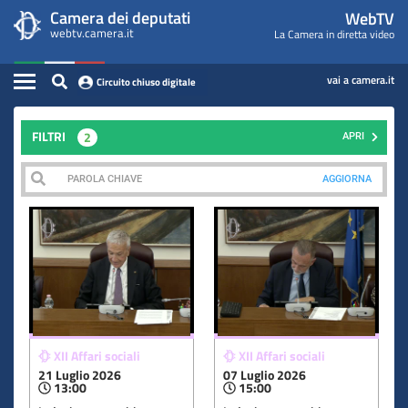
WebTV
Vai
Vai
Camera dei deputati
WebTV
Home
al
al
webtv.camera.it
La Camera in diretta video
Camera
contenuto
menu
Assemblea
principale
di
dei
Contenuto
navigazione
vai a camera.it
Circuito chiuso digitale
Presidente
Deputati
Commissioni
FILTRI
2
APRI
Eventi
AGGIORNA
Conferenze Stampa
Cerca
Circuito chiuso digitale
XII Affari sociali
XII Affari sociali
21 Luglio 2026
07 Luglio 2026
13:00
15:00