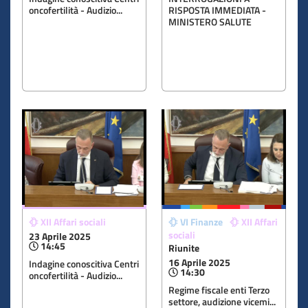
oncofertilità - Audizio...
RISPOSTA IMMEDIATA -
MINISTERO SALUTE
XII Affari sociali
VI Finanze
XII Affari
sociali
23 Aprile 2025
14:45
Riunite
16 Aprile 2025
Indagine conoscitiva Centri
14:30
oncofertilità - Audizio...
Regime fiscale enti Terzo
settore, audizione vicemi...