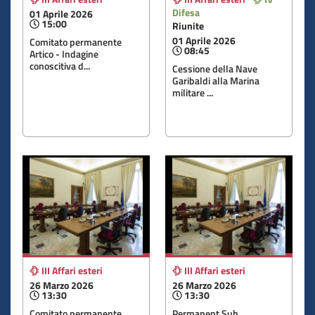
Difesa
01 Aprile 2026
15:00
Riunite
01 Aprile 2026
Comitato permanente
08:45
Artico - Indagine
conoscitiva d...
Cessione della Nave
Garibaldi alla Marina
militare ...
III Affari esteri
III Affari esteri
26 Marzo 2026
26 Marzo 2026
13:30
13:30
Comitato permanente
Permanent Sub