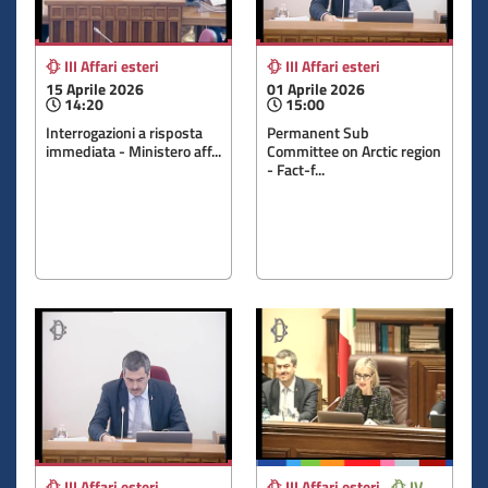
III Affari esteri
III Affari esteri
15 Aprile 2026
01 Aprile 2026
14:20
15:00
Interrogazioni a risposta
Permanent Sub
immediata - Ministero aff...
Committee on Arctic region
- Fact-f...
III Affari esteri
III Affari esteri
IV