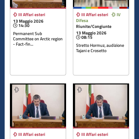
III Affari esteri
III Affari esteri
IV
Difesa
13 Maggio 2026
14:30
Riunite/Congiunte
13 Maggio 2026
Permanent Sub
08:15
Committee on Arctic region
- Fact-fin...
Stretto Hormuz, audizione
Tajani e Crosetto
III Affari esteri
III Affari esteri