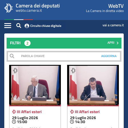
WebTV
Vai
Vai
Camera dei deputati
WebTV
Home
al
al
webtv.camera.it
La Camera in diretta video
Camera
contenuto
menu
Assemblea
principale
di
dei
Contenuto
navigazione
vai a camera.it
Circuito chiuso digitale
Presidente
Deputati
Commissioni
FILTRI
2
APRI
Eventi
AGGIORNA
Conferenze Stampa
Cerca
Circuito chiuso digitale
III Affari esteri
III Affari esteri
29 Luglio 2026
29 Luglio 2026
15:00
14:30