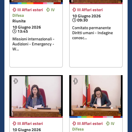
III Affari esteri
IV
III Affari esteri
Difesa
10 Giugno 2026
09:30
Riunite
10 Giugno 2026
Comitato permanente
13:45
Diritti umani - Indagine
conosc...
Missioni internazionali -
Audizioni - Emergency -
W...
III Affari esteri
III Affari esteri
IV
Difesa
10 Giugno 2026