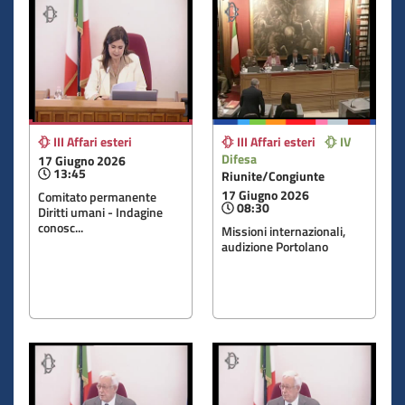
III Affari esteri
III Affari esteri
IV
Difesa
17 Giugno 2026
13:45
Riunite/Congiunte
17 Giugno 2026
Comitato permanente
08:30
Diritti umani - Indagine
conosc...
Missioni internazionali,
audizione Portolano