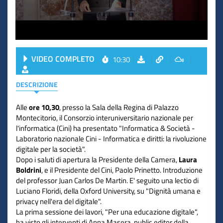
VIDEO COMPLETO
10:30
DESCRIZIONE
Alle
ore 10,30
, presso la Sala della Regina di Palazzo
Montecitorio, il Consorzio interuniversitario nazionale per
l'informatica (Cini) ha presentato "Informatica & Società -
Laboratorio nazionale Cini - Informatica e diritti: la rivoluzione
digitale per la società".
Dopo i saluti di apertura la Presidente della Camera,
Laura
Boldrini
, e il Presidente del Cini, Paolo Prinetto. Introduzione
del professor Juan Carlos De Martin. E' seguito una lectio di
Luciano Floridi, della Oxford University, su "Dignità umana e
privacy nell'era del digitale".
La prima sessione dei lavori, "Per una educazione digitale",
ha visto gli interventi di Anna Masera, public editor della