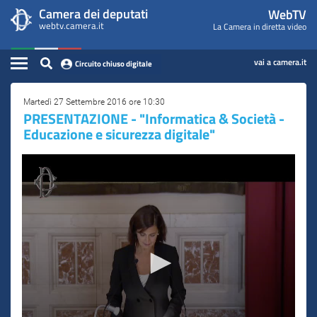
WebTV
Vai
Vai
Camera dei deputati
WebTV
Home
al
al
webtv.camera.it
La Camera in diretta video
Camera
contenuto
menu
Assemblea
principale
di
dei
Contenuto
navigazione
vai a camera.it
Circuito chiuso digitale
Presidente
Deputati
Commissioni
Martedì 27 Settembre 2016 ore 10:30
PRESENTAZIONE - "Informatica & Società -
Educazione e sicurezza digitale"
Eventi
Conferenze Stampa
Cerca
Circuito chiuso digitale