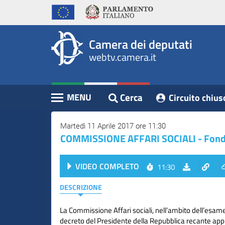
WebTV
Vai
Vai
Home
al
al
Camera
contenuto
menu
Assemblea
principale
di
dei
Camera dei deputati
navigazione
Presidente
webtv.camera.it
Deputati
Commissioni
Eventi
Cerca
MENU
Circuito chius
Contenuto
Conferenze
Stampa
Martedì 11 Aprile 2017 ore 11:30
COMMISSIONE AFFARI SOCIALI - Fondazi
Cerca
VIDEO COMPLETO
11:30
Circuito
chiuso
DESCRIZIONE
digitale
La Commissione Affari sociali, nell’ambito dell’esam
decreto del Presidente della Repubblica recante app