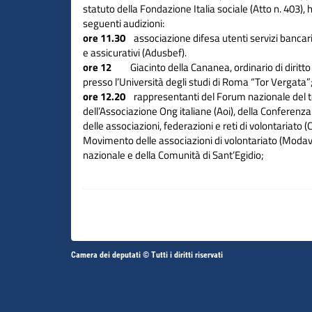
statuto della Fondazione Italia sociale (Atto n. 403), h
seguenti audizioni:
ore 11.30
associazione difesa utenti servizi bancari, 
e assicurativi (Adusbef).
ore 12
Giacinto della Cananea, ordinario di diritto
presso l’Università degli studi di Roma “Tor Vergata”
ore 12.20
rappresentanti del Forum nazionale del t
dell’Associazione Ong italiane (Aoi), della Conferen
delle associazioni, federazioni e reti di volontariato (
Movimento delle associazioni di volontariato (Modavi)
nazionale e della Comunità di Sant’Egidio;
Altri
Camera dei deputati © Tutti i diritti riservati
Fine
Vai
Vai
link
al
al
contenuto
contenuto
menu