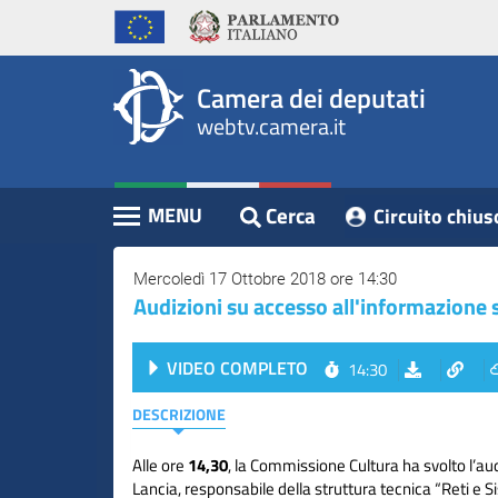
WebTV
Vai
Vai
Home
al
al
Camera
contenuto
menu
Assemblea
principale
di
dei
Camera dei deputati
navigazione
Presidente
webtv.camera.it
Deputati
Commissioni
Eventi
Cerca
MENU
Circuito chius
Contenuto
Conferenze
Stampa
Mercoledì 17 Ottobre 2018 ore 14:30
Audizioni su accesso all'informazione s
Cerca
VIDEO COMPLETO
14:30
Circuito
chiuso
DESCRIZIONE
digitale
Alle ore
14,30
, la Commissione Cultura ha svolto l’au
Lancia, responsabile della struttura tecnica “Reti e S