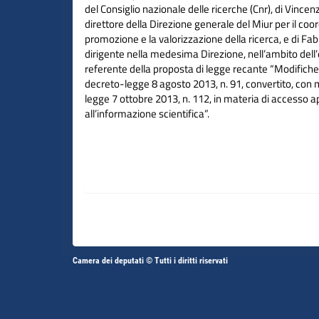
del Consiglio nazionale delle ricerche (Cnr), di Vincenz
direttore della Direzione generale del Miur per il coo
promozione e la valorizzazione della ricerca, e di Fabr
dirigente nella medesima Direzione, nell’ambito del
referente della proposta di legge recante “Modifiche a
decreto-legge 8 agosto 2013, n. 91, convertito, con m
legge 7 ottobre 2013, n. 112, in materia di accesso a
all’informazione scientifica”.
Altri
Camera dei deputati © Tutti i diritti riservati
Fine
Vai
Vai
link
al
al
contenuto
contenuto
menu