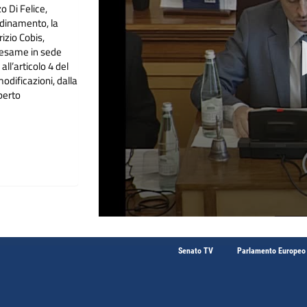
o Di Felice,
rdinamento, la
izio Cobis,
l’esame in sede
ll’articolo 4 del
odificazioni, dalla
perto
Senato TV
Parlamento Europeo