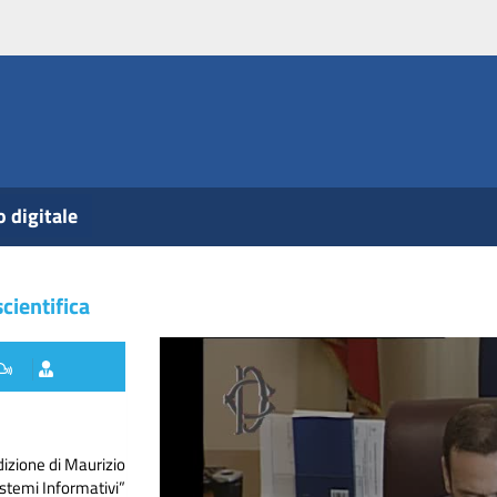
o digitale
cientifica
dizione di Maurizio
istemi Informativi”