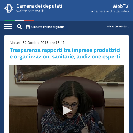
WebTV
Vai
Vai
Camera dei deputati
WebTV
Home
al
al
webtv.camera.it
La Camera in diretta video
Camera
contenuto
menu
Assemblea
principale
di
dei
Contenuto
navigazione
vai a camera.it
Circuito chiuso digitale
Presidente
Deputati
Commissioni
Martedì 30 Ottobre 2018 ore 13:45
Trasparenza rapporti tra imprese produttrici
e organizzazioni sanitarie, audizione esperti
Eventi
Conferenze Stampa
Cerca
Circuito chiuso digitale