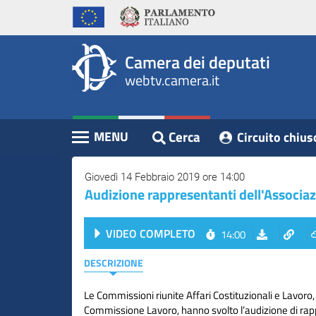
WebTV
Vai
Vai
Home
al
al
Camera
contenuto
menu
Assemblea
principale
di
dei
Camera dei deputati
navigazione
Presidente
webtv.camera.it
Deputati
Commissioni
Eventi
Cerca
MENU
Circuito chius
Contenuto
Conferenze
Stampa
Giovedì 14 Febbraio 2019 ore 14:00
Audizione rappresentanti dell'Associaz
Cerca
VIDEO COMPLETO
14:00
Circuito
chiuso
DESCRIZIONE
digitale
Le Commissioni riunite Affari Costituzionali e Lavoro, 
Commissione Lavoro, hanno svolto l’audizione di ra