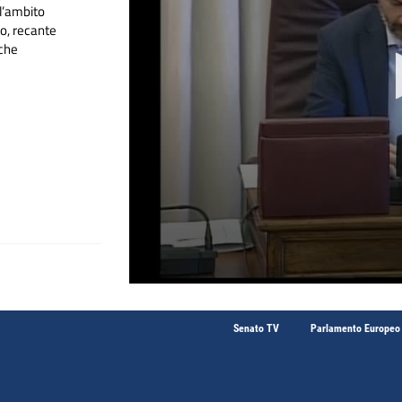
ll’ambito
o, recante
iche
Senato TV
Parlamento Europeo