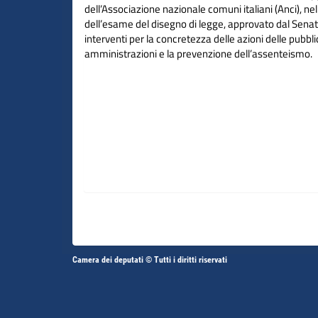
dell’Associazione nazionale comuni italiani (Anci), ne
dell’esame del disegno di legge, approvato dal Senat
interventi per la concretezza delle azioni delle pubbl
amministrazioni e la prevenzione dell’assenteismo.
Altri
Camera dei deputati © Tutti i diritti riservati
Fine
Vai
Vai
link
al
al
contenuto
contenuto
menu