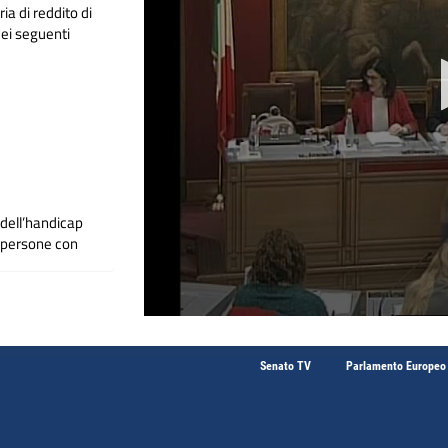
ia di reddito di
dei seguenti
dell’handicap
e persone con
i persone con
nci);
Senato TV
Parlamento Europeo