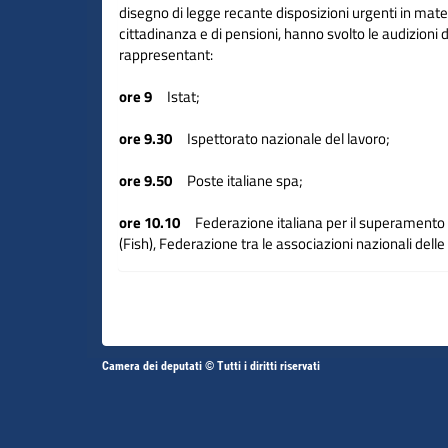
disegno di legge recante disposizioni urgenti in mater
cittadinanza e di pensioni, hanno svolto le audizioni 
rappresentant:
ore 9
Istat;
ore 9.30
Ispettorato nazionale del lavoro;
ore 9.50
Poste italiane spa;
ore 10.10
Federazione italiana per il superamento 
(Fish), Federazione tra le associazioni nazionali dell
disabilità (Fand) e Associazione nazionale famiglie d
disabilità (Anffas);
ore 10.50
Forum del Terzo settore;
Altri
ore 11.20
Associazione nazionale comuni italiani (A
Camera dei deputati © Tutti i diritti riservati
Fine
Vai
Vai
link
ore 11.50
Unione delle province italiane (Upi);
al
al
contenuto
contenuto
menu