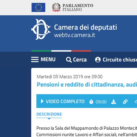
WebTV
Vai
Vai
Home
al
al
Camera
contenuto
menu
Assemblea
principale
di
dei
Camera dei deputati
navigazione
Presidente
webtv.camera.it
Deputati
Commissioni
Eventi
Cerca
MENU
Circuito chius
Contenuto
Conferenze
Stampa
Martedì 05 Marzo 2019 ore 09:00
Pensioni e reddito di cittadinanza, audi
Cerca
VIDEO COMPLETO
09:00
Circuito
chiuso
DESCRIZIONE
digitale
Presso la Sala del Mappamondo di Palazzo Montecito
Commissioni riunite Lavoro e Affari sociali, nell’ambi