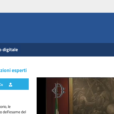
o digitale
zioni esperti
rio, le
to dell’esame del