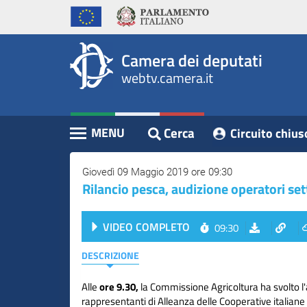
WebTV
Vai
Vai
Home
al
al
Camera
contenuto
menu
Assemblea
principale
di
dei
Camera dei deputati
navigazione
Presidente
webtv.camera.it
Deputati
Commissioni
Eventi
Cerca
MENU
Circuito chius
Contenuto
Conferenze
Stampa
Giovedì 09 Maggio 2019 ore 09:30
Rilancio pesca, audizione operatori set
Cerca
VIDEO COMPLETO
09:30
Circuito
chiuso
DESCRIZIONE
digitale
Alle
ore 9.30,
la Commissione Agricoltura ha svolto l'
rappresentanti di Alleanza delle Cooperative italia