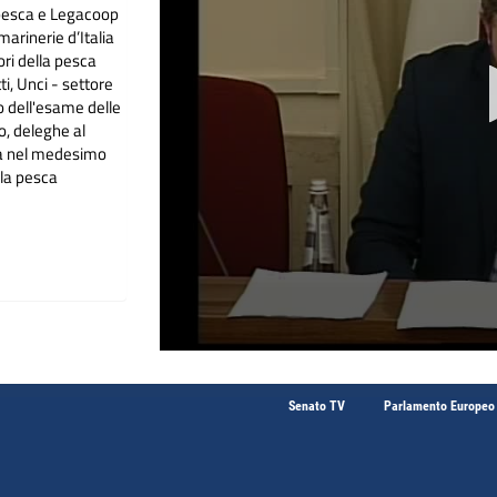
pesca e Legacoop
rinerie d’Italia
ori della pesca
i, Unci - settore
 dell'esame delle
co, deleghe al
iva nel medesimo
lla pesca
Senato TV
Parlamento Europeo