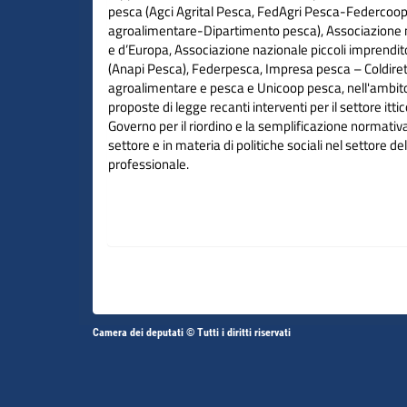
pesca (Agci Agrital Pesca, FedAgri Pesca-Federcoo
agroalimentare-Dipartimento pesca), Associazione ma
e d’Europa, Associazione nazionale piccoli imprendit
(Anapi Pesca), Federpesca, Impresa pesca – Coldirett
agroalimentare e pesca e Unicoop pesca, nell'ambito
proposte di legge recanti interventi per il settore itti
Governo per il riordino e la semplificazione normat
settore e in materia di politiche sociali nel settore de
professionale.
Altri
Camera dei deputati © Tutti i diritti riservati
Fine
Vai
Vai
link
al
al
contenuto
contenuto
menu