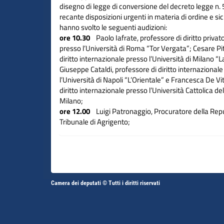
disegno di legge di conversione del decreto legge n. 
recante disposizioni urgenti in materia di ordine e si
hanno svolto le seguenti audizioni:
ore 10.30
Paolo Iafrate, professore di diritto priva
presso l’Università di Roma “Tor Vergata”; Cesare Pi
diritto internazionale presso l’Università di Milano “L
Giuseppe Cataldi, professore di diritto internazional
l’Università di Napoli “L’Orientale” e Francesca De Vitt
diritto internazionale presso l’Università Cattolica de
Milano;
ore 12.00
Luigi Patronaggio, Procuratore della Repu
Tribunale di Agrigento;
ore 12.30
Eriberto Rosso, segretario dell’Unione de
italiane;
ore 13.00
rappresentanti dell’Associazione nazional
Altri
Camera dei deputati © Tutti i diritti riservati
Fine
Vai
Vai
link
al
al
contenuto
contenuto
menu