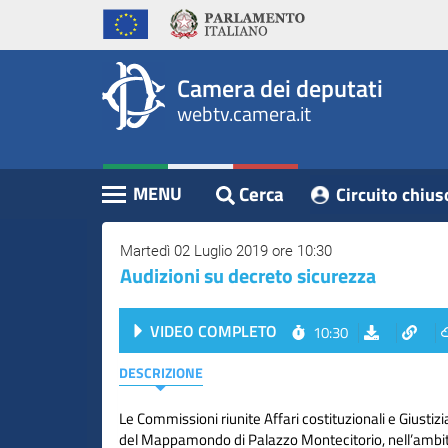
WebTV
Vai
Vai
Home
al
al
Camera
contenuto
menu
Assemblea
principale
di
dei
Camera dei deputati
navigazione
Presidente
webtv.camera.it
Deputati
Commissioni
Eventi
Cerca
MENU
Circuito chius
Contenuto
Conferenze
Stampa
Martedì 02 Luglio 2019 ore 10:30
Audizioni su decreto sicurezza
Cerca
VIDEO COMPLETO
10:30
Circuito
chiuso
DESCRIZIONE
digitale
Le Commissioni riunite Affari costituzionali e Giustizi
del Mappamondo di Palazzo Montecitorio, nell’ambit