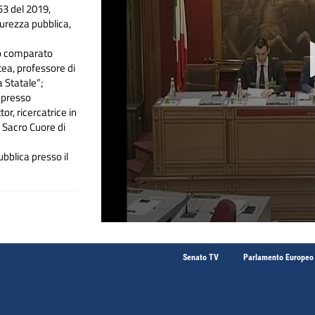
53 del 2019,
curezza pubblica,
to comparato
tea, professore di
a Statale”;
e presso
or, ricercatrice in
l Sacro Cuore di
bblica presso il
lle Camere penali
e magistrati.
Senato TV
Parlamento Europeo