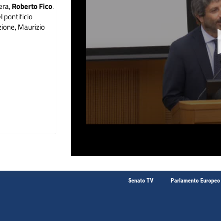
era,
Roberto Fico
.
l pontificio
zione, Maurizio
Senato TV
Parlamento Europeo