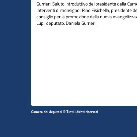
Gurrieri. Saluto introduttivo del presidente della Cam
Interventi di monsignor Rino Fisichella, presidente de
consiglio per la promozione della nuova evangelizza
Lupi, deputato, Daniela Gurrieri.
Altri
Camera dei deputati © Tutti i diritti riservati
Fine
Vai
Vai
link
al
al
contenuto
contenuto
menu