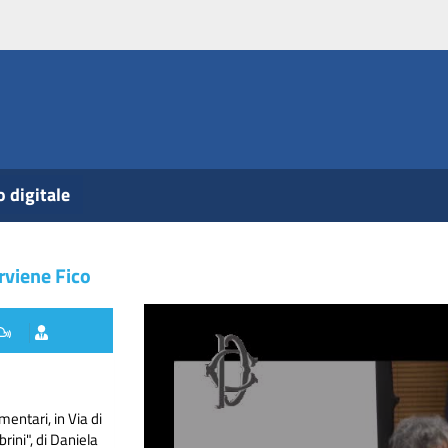
o digitale
rviene Fico
mentari, in Via di
rini", di Daniela