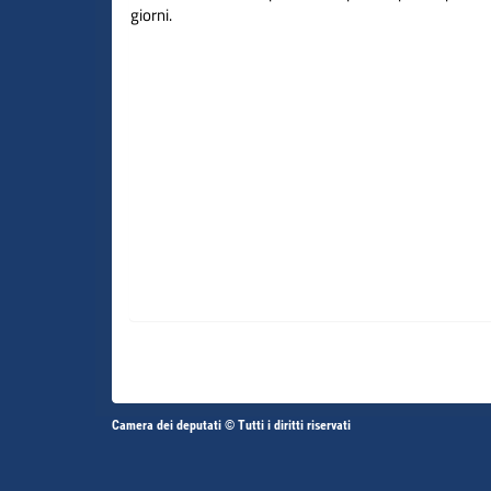
giorni.
Altri
Camera dei deputati © Tutti i diritti riservati
Fine
Vai
Vai
link
al
al