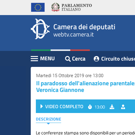
WebTV
Vai
Vai
Home
al
al
Camera
contenuto
menu
Assemblea
principale
di
dei
Camera dei deputati
navigazione
Presidente
webtv.camera.it
Deputati
Commissioni
Eventi
Cerca
MENU
Circuito chius
Contenuto
Conferenze
Stampa
Martedì 15 Ottobre 2019 ore 13:00
Il paradosso dell'alienazione parentale:
Cerca
Veronica Giannone
Circuito
VIDEO COMPLETO
13:00
chiuso
digitale
DESCRIZIONE
Le conferenze stampa sono disponibili per un perio