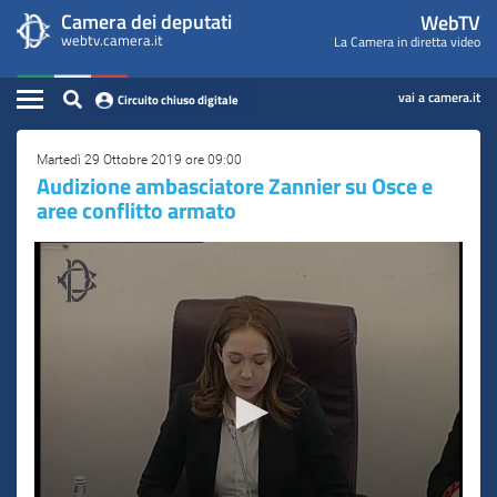
WebTV
Vai
Vai
Camera dei deputati
WebTV
Home
al
al
webtv.camera.it
La Camera in diretta video
Camera
contenuto
menu
Assemblea
principale
di
dei
Contenuto
navigazione
vai a camera.it
Circuito chiuso digitale
Presidente
Deputati
Commissioni
Martedì 29 Ottobre 2019 ore 09:00
​Audizione ambasciatore Zannier su Osce e
aree conflitto armato
Eventi
Conferenze Stampa
Cerca
Circuito chiuso digitale