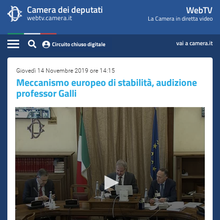
WebTV
Vai
Vai
Camera dei deputati
WebTV
Home
al
al
webtv.camera.it
La Camera in diretta video
Camera
contenuto
menu
Assemblea
principale
di
dei
Contenuto
navigazione
vai a camera.it
Circuito chiuso digitale
Presidente
Deputati
Commissioni
Giovedì 14 Novembre 2019 ore 14:15
Meccanismo europeo di stabilità, audizione
professor Galli
Eventi
Conferenze Stampa
Cerca
Circuito chiuso digitale