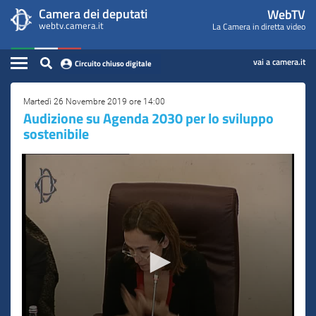
WebTV
Vai
Vai
Camera dei deputati
WebTV
Home
al
al
webtv.camera.it
La Camera in diretta video
Camera
contenuto
menu
Assemblea
principale
di
dei
Contenuto
navigazione
vai a camera.it
Circuito chiuso digitale
Presidente
Deputati
Commissioni
Martedì 26 Novembre 2019 ore 14:00
Audizione su Agenda 2030 per lo sviluppo
sostenibile
Eventi
Conferenze Stampa
Cerca
Circuito chiuso digitale