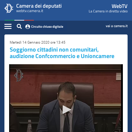
WebTV
Vai
Vai
Camera dei deputati
WebTV
Home
al
al
webtv.camera.it
La Camera in diretta video
Camera
contenuto
menu
Assemblea
principale
di
dei
Contenuto
navigazione
vai a camera.it
Circuito chiuso digitale
Presidente
Deputati
Commissioni
Martedì 14 Gennaio 2020 ore 13:45
Soggiorno cittadini non comunitari,
audizione Confcommercio e Unioncamere
Eventi
Conferenze Stampa
Cerca
Circuito chiuso digitale